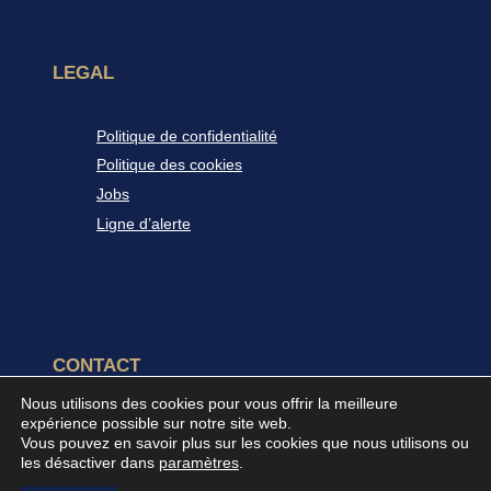
LEGAL
Politique de confidentialité
Politique des cookies
Jobs
Ligne d’alerte
CONTACT
Nous utilisons des cookies pour vous offrir la meilleure
expérience possible sur notre site web.
FN Browning Group
Vous pouvez en savoir plus sur les cookies que nous utilisons ou
Voie de Liège 33
les désactiver dans
paramètres
.
B-4040
,
Herstal
Belgique