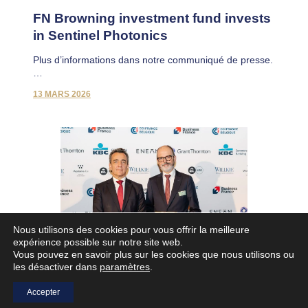
FN Browning investment fund invests
in Sentinel Photonics
Plus d’informations dans notre communiqué de presse.
…
13 MARS 2026
Nous utilisons des cookies pour vous offrir la meilleure
expérience possible sur notre site web.
Vous pouvez en savoir plus sur les cookies que nous utilisons ou
les désactiver dans
paramètres
.
MEILLEUR INVESTISSEUR BELGE EN
FRANCE
Accepter